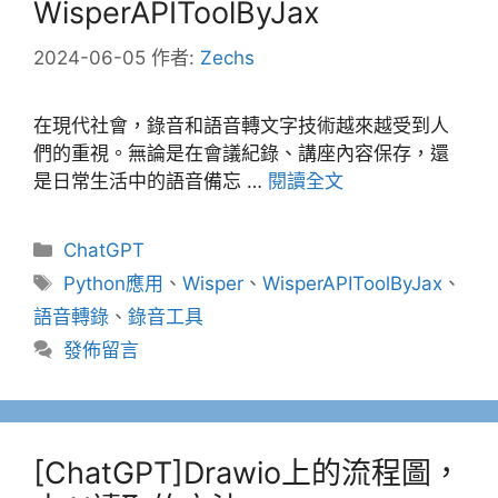
WisperAPIToolByJax
2024-06-05
作者:
Zechs
在現代社會，錄音和語音轉文字技術越來越受到人
們的重視。無論是在會議紀錄、講座內容保存，還
是日常生活中的語音備忘 …
閱讀全文
分
ChatGPT
類
標
Python應用
、
Wisper
、
WisperAPIToolByJax
、
籤
語音轉錄
、
錄音工具
發佈留言
[ChatGPT]Drawio上的流程圖，