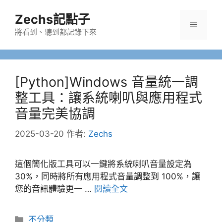
跳
Zechs記點子
至
選
主
將看到、聽到都記錄下來
要
單
內
容
[Python]Windows 音量統一調
整工具：讓系統喇叭與應用程式
音量完美協調
2025-03-20
作者:
Zechs
這個簡化版工具可以一鍵將系統喇叭音量設定為
30%，同時將所有應用程式音量調整到 100%，讓
您的音訊體驗更一 …
閱讀全文
分
不分類