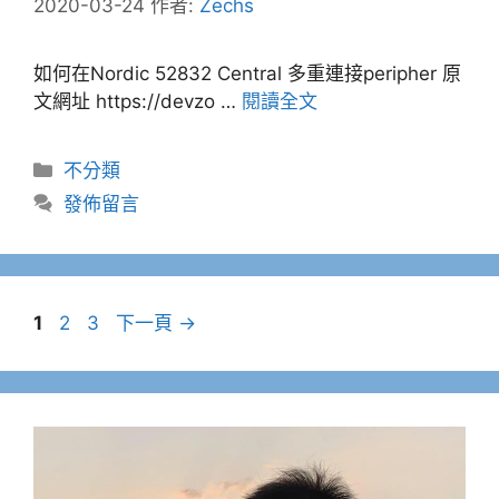
2020-03-24
作者:
Zechs
如何在Nordic 52832 Central 多重連接peripher 原
文網址 https://devzo …
閱讀全文
分
不分類
類
發佈留言
文
頁
頁
頁
1
2
3
下一頁
→
章
面
面
面
導
覽